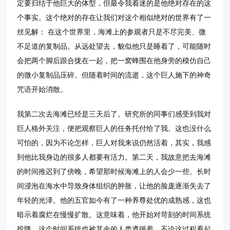
定要归结于他巨大的体型，但最令我着迷的是他绝对存在的这
个事实。这个绝对的存在让我们对这个相似绝对的世界有了一
丝见解： 在这个世界里，海滩上的参观者只是不尽完美、微
不足道的复制品。从远处望去，貌似他只是睡着了，可能随时
会把两个脚后跟合拢在一起，把一窝蜂围在他身旁的模仿自己
的微小复制品压碎。但随着时间的流逝，这个巨人施下的神奇
咒语开始消散。
我第二次去海滩已经是三天后了。研究所的同事们感受到我对
巨人格外关注，便把观察巨人的任务托付给了我。这也没什么
可怕的，因为不论怎样，巨人对我来说仍然活着，其实，我感
到他比我身边的很多人都要有活力。第二天，我故意把去海滩
的时间推迟到了傍晚，希望那时候海滩上的人会少一些。长时
间浸泡在海水中导致身体组织的肿胀，让他的脸庞逐渐失去了
年轻的光泽。他的五官如今有了一种养尊处优的成熟感，这也
暗示着腐烂在慢慢扩散。这意味着，他开始对苛刻的时间系统
投降，这个时间系统也被其余的人类遵循着。不论这过程看起