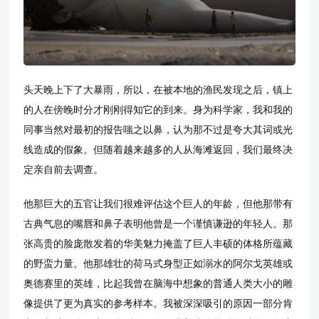
头天晚上下了大暴雨，所以，在被本地的渔民发现之后，镇上
的人在傍晚时分才刚刚得知它的到来。身为科学家，我和我的
同事当然对最初的报告嗤之以鼻，认为那不过是夸大其词或光
线造成的假象。但随着越来越多的人从海滩返回，我们最终决
定亲自前去调查。
他那巨大的五官让我们很难评估这个巨人的年龄，但他那带有
古典气息的嘴唇和鼻子表明他曾是一个谨慎谦逊的年轻人。那
张高贵的脸庞散发着的华美魅力掩盖了巨人丰硕的体格所蕴藏
的野蛮力量。他那雄壮的荷马式身型正如溺水的阿尔戈英雄或
奥德赛里的英雄，比起我曾在脑海中想象的普通人类大小的雕
像提供了更为真实的参考样本。我被深深吸引的原因一部分肯