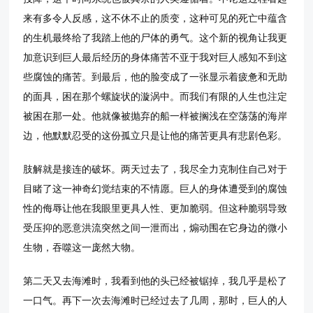
来有多令人反感，这不休不止的质变，这种可见的死亡中蕴含
的生机最终给了我踏上他的尸体的勇气。这个新的视角让我更
加意识到巨人最后经历的身体痛苦不亚于我对巨人感知不到这
些腐蚀的痛苦。到最后，他的脸变成了一张显示着疲惫和无助
的面具，困在那个螺旋状的漩涡中。而我们有限的人生也注定
被困在那一处。他就像被抛弃的船一样被搁浅在空荡荡的海岸
边，他默默忍受的这份孤立只是让他的痛苦更具有悲剧色彩。
肢解就是接连的破坏。两天过去了，我尽全力克制住自己对于
目睹了这一神奇幻觉结束的不情愿。巨人的身体遭受到的腐蚀
性的侮辱让他在我眼里更具人性、更加脆弱。但这种脆弱导致
受压抑的恶意洪流突然之间一泄而出，煽动围在它身边的微小
生物，吞噬这一庞然大物。
第二天又去海滩时，我看到他的头已经被锯掉，我几乎是松了
一口气。再下一次去海滩时已经过去了几周，那时，巨人的人