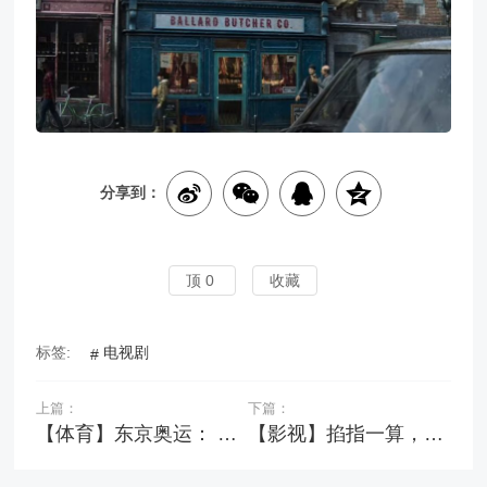
分享到：
顶
0
收藏
标签:
电视剧
上篇：
下篇：
【体育】东京奥运： 美国闭幕日夺回金牌榜首，中台港均成绩优异
【影视】掐指一算，美国队长的盾牌竟然值3.5亿元人民币