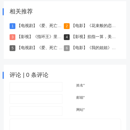
相关推荐
【电视剧】《爱、死亡与机器人》第三季
【电影】《花束般的恋爱》——再见了，但也请别忘却了，我们曾像花儿一般盛开的恋爱
【影视】《指环王》里的二十枚“魔戒”介绍
【影视】掐指一算，美国队长的盾牌竟然值3.5亿元人民币
【电视剧】《爱、死亡 & 机器人》第二季，血腥暴力又脑洞大开!
【电影】《我的姐姐》观后感
评论 | 0 条评论
姓名*
邮箱*
网站*