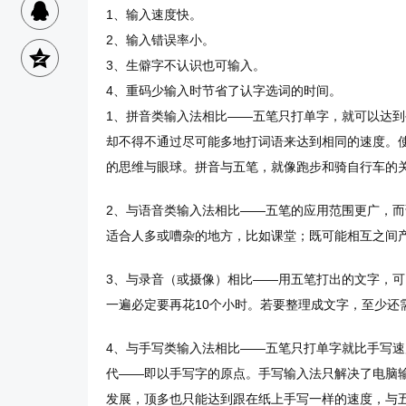
1、输入速度快。
2、输入错误率小。
3、生僻字不认识也可输入。
4、重码少输入时节省了认字选词的时间。
1、拼音类输入法相比——五笔只打单字，就可以达
却不得不通过尽可能多地打词语来达到相同的速度。
的思维与眼球。拼音与五笔，就像跑步和骑自行车的
2、与语音类输入法相比——五笔的应用范围更广，
适合人多或嘈杂的地方，比如课堂；既可能相互之间
3、与录音（或摄像）相比——用五笔打出的文字，可
一遍必定要再花10个小时。若要整理成文字，至少还
4、与手写类输入法相比——五笔只打单字就比手写
代——即以手写字的原点。手写输入法只解决了电脑输
发展，顶多也只能达到跟在纸上手写一样的速度，与