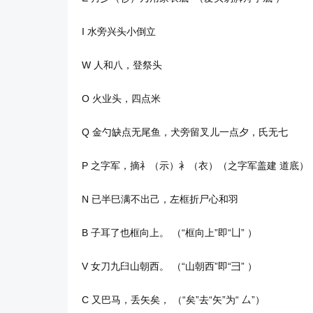
I 水旁兴头小倒立
W 人和八，登祭头
O 火业头，四点米
Q 金勺缺点无尾鱼，犬旁留叉儿一点夕，氏无七
P 之字军，摘礻（示）衤（衣）（之字军盖建 道底）
N 已半巳满不出己，左框折尸心和羽
B 子耳了也框向上。 （“框向上”即“凵” ）
V 女刀九臼山朝西。 （“山朝西”即“彐” ）
C 又巴马，丢矢矣， （“矣”去“矢”为“ 厶”）