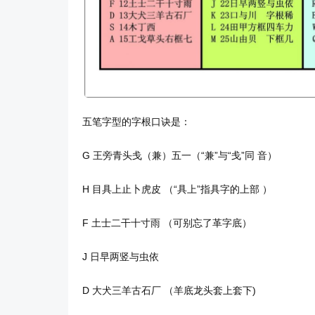
五笔字型的字根口诀是：
G 王旁青头戋（兼）五一（“兼”与“戋”同 音）
H 目具上止卜虎皮 （“具上”指具字的上部 ）
F 土士二干十寸雨 （可别忘了革字底）
J 日早两竖与虫依
D 大犬三羊古石厂 （羊底龙头套上套下)