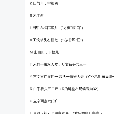
K 口与川，字根稀
S 木丁西
L 田甲方框四车力 （“方框”即“口”）
A 工戈草头右框七 （“右框”即“匚”)
M 山由贝，下框几
T 禾竹一撇双人立，反文条头共三一
Y 言文方广在四一,高头一捺谁人去（Y的键盘 布局编
R 白手看头三二斤（R的键盘布局编号为32）
U 立辛两点六门疒
E 月彡（衫）乃用家衣底 （爱头豹脚舟字底 ）