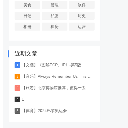
美食
管理
软件
日记
私密
历史
相册
租房
运营
近期文章
【文档】《图解TCP、IP》-第5版
【音乐】Always Remember Us This Way-Lady Gaga
【旅游】北京博物馆推荐，值得一去
1
【体育】2024巴黎奥运会