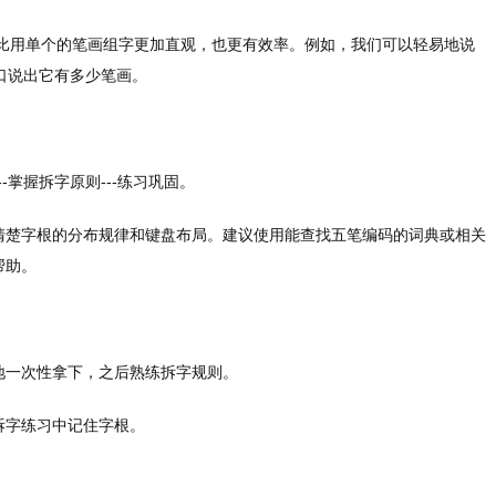
然比用单个的笔画组字更加直观，也更有效率。例如，我们可以轻易地说
一口说出它有多少笔画。
-掌握拆字原则---练习巩固。
清楚字根的分布规律和键盘布局。建议使用能查找五笔编码的词典或相关
帮助。
地一次性拿下，之后熟练拆字规则。
拆字练习中记住字根。