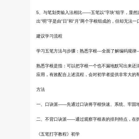
5、与笔划类输入法相比——五笔以“字块”组字，显
出“明”字是由“日”和“月”两个字根组成的，但却无法
建议学习流程
学习五笔方法与步骤：熟悉字根---全面了解编码规律--
熟悉字根是指：可以把字根一个也不漏地默写出来还
应用，有效配合上述流程，会对初学者提供非常大的
方法
一、口诀派——先通过口诀将字根快速、系统、牢固
二、不背口诀派——通过观察字根表的排列特点，在
《五笔打字教程》初学