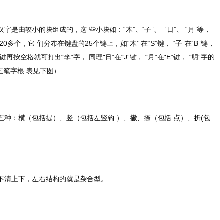
见方块汉字是由较小的块组成的，这 些小块如：“木”、“子”、 “日”、 “月”等，
多个，它 们分布在键盘的25个键上，如“木” 在“S”键， “子”在“B”键，
键再按空格就可打出“李”字， 同理“日”在“J”键， “月”在“E”键， “明”字的
（五笔字根 表见下图）
五种：横（包括提）、竖（包括左竖钩 ）、撇、捺（包括 点）、折(包
不清上下，左右结构的就是杂合型。