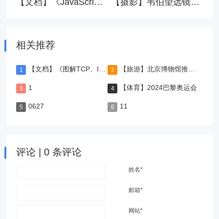
【文档】《JavaScript高级程序设计》（第四版）pdf
【摄影】韦伯望远镜首张全彩影像
相关推荐
【文档】《图解TCP、IP》-第5版
【旅游】北京博物馆推荐，值得一去
1
【体育】2024巴黎奥运会
0627
11
评论 | 0 条评论
姓名*
邮箱*
网站*