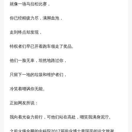
就像一场马拉松比赛，
你已经精疲力尽，满脚血泡，
走到终点却发现，
特权者们早已开着跑车领走了奖品。
他们一脸无辜，坦然地路过你，
只留下一地的垃圾和维护者们，
冷笑着嘲讽你无能。
正如网友所说：
我向着光奋力前行，可他们站在高处，嘲笑我满身泥泞。
之前火爆全网的中科院2017届毕业博士黄国平的论文致谢