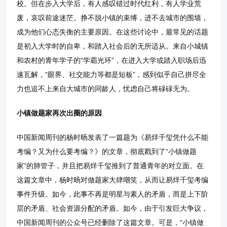
校。但在步入大学后，有人感叹错过时代红利，有人学业荒
废，哀叹前途迷茫。挣不脱小镇的束缚，进不去城市的围墙，
成为他们心态失衡的主要原因。在这些讨论中，最常见的话题
是初入大学时的自卑，和踏入社会后的无所适从。来自小城镇
和农村的青年学子的“学霸光环”，在进入大学或踏入职场后迅
速瓦解，“眼界、社交能力等都是短板”，感到似乎自己拼尽全
力也追不上来自大城市的同龄人，忧虑自己将碌碌无为。
小镇做题家再次出圈的原因
中国新闻周刊的杨时旸发表了一篇题为《易烊千玺凭什么不能
考编？又为什么要考编？》的文章，彻底戳到了“小镇做题
家”的肺管子，并且把易烊千玺推到了普通青年的对立面。在
这篇文章中，杨时旸对做题家大肆嘲笑，从而让易烊千玺考编
事件升级。如今，此事不再是明星与素人的矛盾，而是上下阶
层的矛盾、社会资源分配的矛盾。如今，由于引发巨大争议，
中国新闻周刊的公众号已经删除了这篇文章。可是，“小镇做