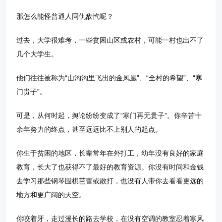
那怎么能怪普通人同仇敌忾呢？
过去，大学很难考，一些贫困山区或农村，可能一村也出不了
几个大学生。
他们往往被称为“山沟沟里飞出的金凤凰”、“全村的希望”、“寒
门贵子”。
可是，从何时起，舆论纷纷变成了“寒门再无贵子”。你辛苦十
余年努力的终点，甚至远远比不上别人的起点。
你生于贫困的地区，长辈常年在外打工，幼年没有良好的家庭
教育，长大了也获得不了最好的教育资源。你没有时间和金钱
去学习那些钢琴围棋芭蕾或散打，也没有人带你去看看更远的
地方和更广阔的天空。
你咬着牙，走过漫长的路去学校，在没有空调的教室忍着寒风