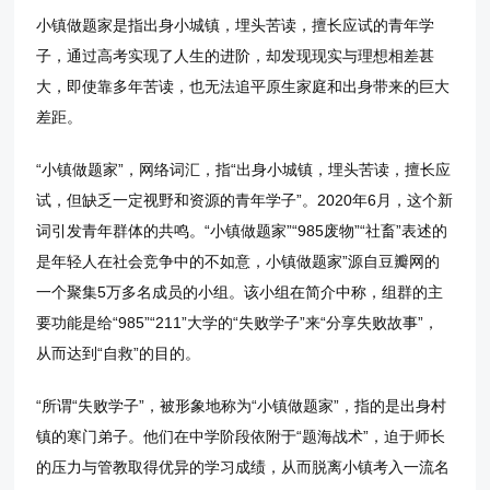
小镇做题家是指出身小城镇，埋头苦读，擅长应试的青年学
子，通过高考实现了人生的进阶，却发现现实与理想相差甚
大，即使靠多年苦读，也无法追平原生家庭和出身带来的巨大
差距。
“小镇做题家”，网络词汇，指“出身小城镇，埋头苦读，擅长应
试，但缺乏一定视野和资源的青年学子”。2020年6月，这个新
词引发青年群体的共鸣。“小镇做题家”“985废物”“社畜”表述的
是年轻人在社会竞争中的不如意，小镇做题家”源自豆瓣网的
一个聚集5万多名成员的小组。该小组在简介中称，组群的主
要功能是给“985”“211”大学的“失败学子”来“分享失败故事”，
从而达到“自救”的目的。
“所谓“失败学子”，被形象地称为“小镇做题家”，指的是出身村
镇的寒门弟子。他们在中学阶段依附于“题海战术”，迫于师长
的压力与管教取得优异的学习成绩，从而脱离小镇考入一流名