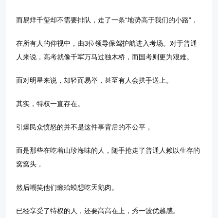
而易烊千玺却不需要排队，走了一条“地势高于我们的小路”，
在所有人的仰视中，由3位领导保驾护航进入考场。对于普通
人来说，高考就像千军万马过独木桥，而国考则更为艰难。
而对明星来说，却轻而易举，甚至有人会拱手送上。
其实，特权一直存在。
引爆民众愤怒的并不是这件事背后的不公平，
而是那些在吃着山珍海味的人，随手抢走了普通人赖以生存的
窝窝头，
然后嘲笑他们癞蛤蟆想吃天鹅肉。
已经享受了特权的人，还要高高在上，秀一波优越感。