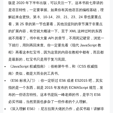
版是 2020 年下半年出版，可以关注一下。这本书前七章讲的
是语言特性，一定要掌握。如果你有其他语言的编程基础，理
解起来会更快。第 8、10-14、20、21、23、24 章也要重点
看，第 25 章的第一节也要看，其他没提到的章节属于非重点
的扩展内容，有空就大概读一下。至于 XML 这种过时的东西
就不用看了，书中有大量 API 的章节，不用死记硬背，浏览一
下就行，用到再回来查。你一定要先看《现代 JavaScript 教
程》再看这本红宝书，因为这里的内容在教程中都有，而且都
是最新的，红宝书只是用于复习巩固。
《JavaScript 权威指南》：俗称犀牛书，和《CSS 权威指
南》类似，都是大而全的工具书。
《ES6 标准入门》：你一定听过 ES6 或者 ES2015 吧，其实
指的是一个东西，就是 2015 年发布的 ECMAScript 规范，发
布的一些语言特性。这本书是阮一峰老师的书，是学习 ES6
必买书籍，当然里面也参杂了一些作者的个人理解。
《深入理解 ES6》：尼古拉斯大佬的力作，必买书籍！讲解非