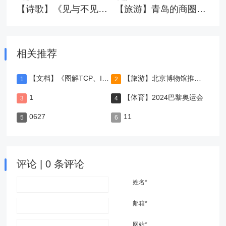
【诗歌】《见与不见》仓央嘉措的诗
【旅游】青岛的商圈有哪些
相关推荐
【文档】《图解TCP、IP》-第5版
【旅游】北京博物馆推荐，值得一去
1
【体育】2024巴黎奥运会
0627
11
评论 | 0 条评论
姓名*
邮箱*
网站*