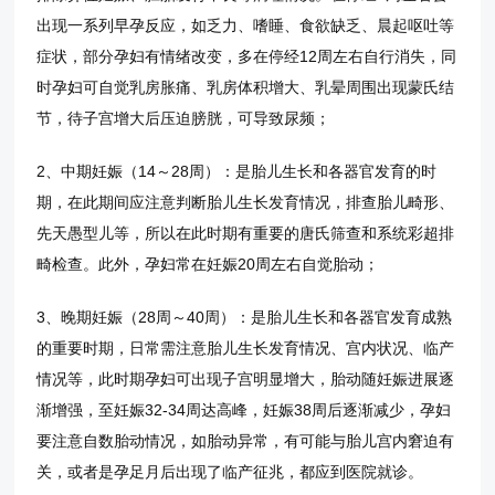
出现一系列早孕反应，如乏力、嗜睡、食欲缺乏、晨起呕吐等
症状，部分孕妇有情绪改变，多在停经12周左右自行消失，同
时孕妇可自觉乳房胀痛、乳房体积增大、乳晕周围出现蒙氏结
节，待子宫增大后压迫膀胱，可导致尿频；
2、中期妊娠（14～28周）：是胎儿生长和各器官发育的时
期，在此期间应注意判断胎儿生长发育情况，排查胎儿畸形、
先天愚型儿等，所以在此时期有重要的唐氏筛查和系统彩超排
畸检查。此外，孕妇常在妊娠20周左右自觉胎动；
3、晚期妊娠（28周～40周）：是胎儿生长和各器官发育成熟
的重要时期，日常需注意胎儿生长发育情况、宫内状况、临产
情况等，此时期孕妇可出现子宫明显增大，胎动随妊娠进展逐
渐增强，至妊娠32-34周达高峰，妊娠38周后逐渐减少，孕妇
要注意自数胎动情况，如胎动异常，有可能与胎儿宫内窘迫有
关，或者是孕足月后出现了临产征兆，都应到医院就诊。