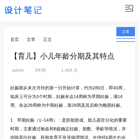
文章
首页
文章
正文
【育儿】小儿年龄分期及其特点
admin
3年前
1,469 次
(2023-
03-18)
妊娠期从末次月经的第一日开始计算，约为280日，即40周，
临床上可分为3个时期，妊娠未达14周称为早期妊娠，满14
周、未达28周称为中期妊娠，第28周及其后称为晚期妊娠。
1、早期妊娠（1~14周）：是胚胎形成、胎儿器官分化的重要
时期，主要通过验血和B超确定妊娠、胎数、孕龄等情况，并
排除异位妊娠、胚胎发育不良等病理情况。在停经6周左右会