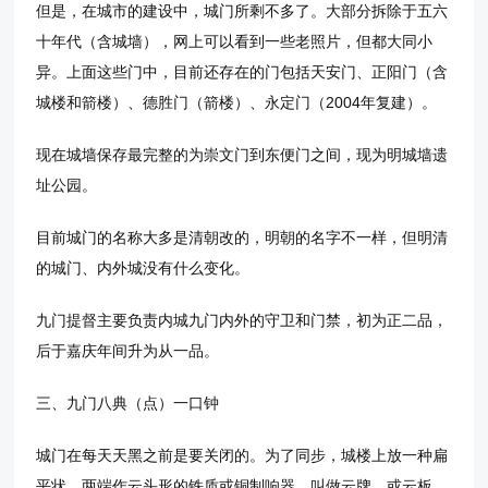
但是，在城市的建设中，城门所剩不多了。大部分拆除于五六
十年代（含城墙），网上可以看到一些老照片，但都大同小
异。上面这些门中，目前还存在的门包括天安门、正阳门（含
城楼和箭楼）、德胜门（箭楼）、永定门（2004年复建）。
现在城墙保存最完整的为崇文门到东便门之间，现为明城墙遗
址公园。
目前城门的名称大多是清朝改的，明朝的名字不一样，但明清
的城门、内外城没有什么变化。
九门提督主要负责内城九门内外的守卫和门禁，初为正二品，
后于嘉庆年间升为从一品。
三、九门八典（点）一口钟
城门在每天天黑之前是要关闭的。为了同步，城楼上放一种扁
平状，两端作云头形的铁质或铜制响器，叫做云牌、或云板，