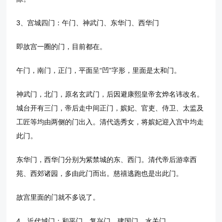
3、宫城四门：午门、神武门、东华门、西华门
即故宫一圈的门，目前都在。
午门，南门，正门，平面呈“凹”字形，里面是太和门。
神武门，北门，原名玄武门，后因避康熙皇帝玄烨名讳改名。
城台开有三门，帝后走中间正门，嫔妃、官吏、侍卫、太监及
工匠等均由两侧的门出入。清代选秀女，将嫔妃迎入宫中均走
此门。
东华门，西华门分别为紫禁城的东、西门。清代帝后游幸西
苑、西郊诸园，多由此门而出。慈禧逃跑也是出此门。
故宫里面的门就不多说了。
4、近代城门：和平门、复兴门、建国门、水关门