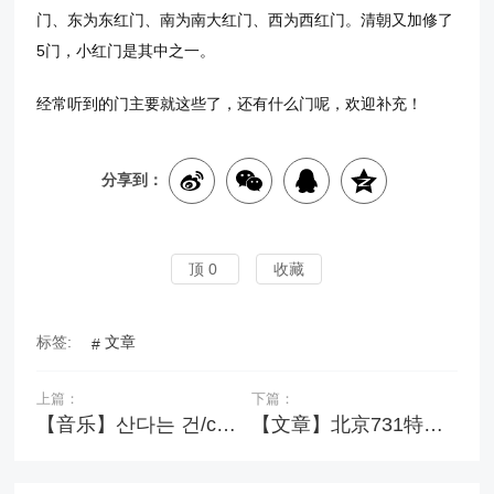
门、东为东红门、南为南大红门、西为西红门。清朝又加修了
5门，小红门是其中之一。
经常听到的门主要就这些了，还有什么门呢，欢迎补充！
分享到：
顶
0
收藏
标签:
文章
上篇：
下篇：
【音乐】산다는 건/cheer up
【文章】北京731特大暴雨