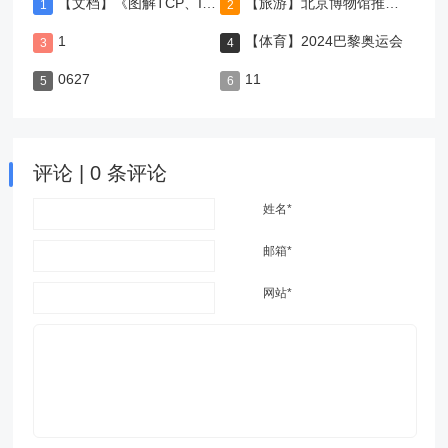
【文档】《图解TCP、IP》-第5版
【旅游】北京博物馆推荐，值得一去
1
【体育】2024巴黎奥运会
0627
11
评论 | 0 条评论
姓名*
邮箱*
网站*